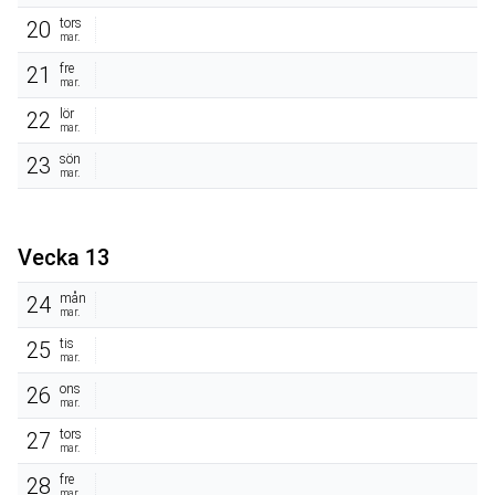
tors
20
mar.
fre
21
mar.
lör
22
mar.
sön
23
mar.
Vecka 13
mån
24
mar.
tis
25
mar.
ons
26
mar.
tors
27
mar.
fre
28
mar.