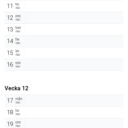
tis
11
mar.
ons
12
mar.
tors
13
mar.
fre
14
mar.
lör
15
mar.
sön
16
mar.
Vecka 12
mån
17
mar.
tis
18
mar.
ons
19
mar.