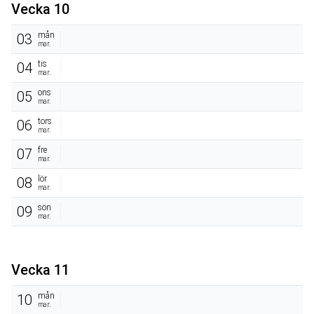
Vecka 10
mån
03
mar.
tis
04
mar.
ons
05
mar.
tors
06
mar.
fre
07
mar.
lör
08
mar.
sön
09
mar.
Vecka 11
mån
10
mar.