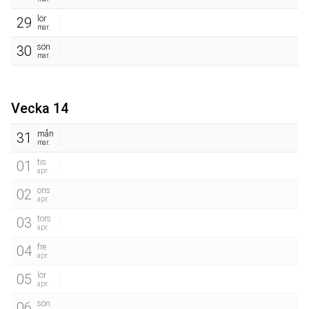
lör
29
mar.
sön
30
mar.
Vecka 14
mån
31
mar.
tis
01
apr.
ons
02
apr.
tors
03
apr.
fre
04
apr.
lör
05
apr.
sön
06