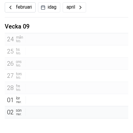
februari
idag
april
Vecka 09
mån
24
feb.
tis
25
feb.
ons
26
feb.
tors
27
feb.
fre
28
feb.
lör
01
mar.
sön
02
mar.