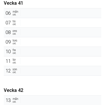
Vecka 41
mån
06
okt.
tis
07
okt.
ons
08
okt.
tors
09
okt.
fre
10
okt.
lör
11
okt.
sön
12
okt.
Vecka 42
mån
13
okt.