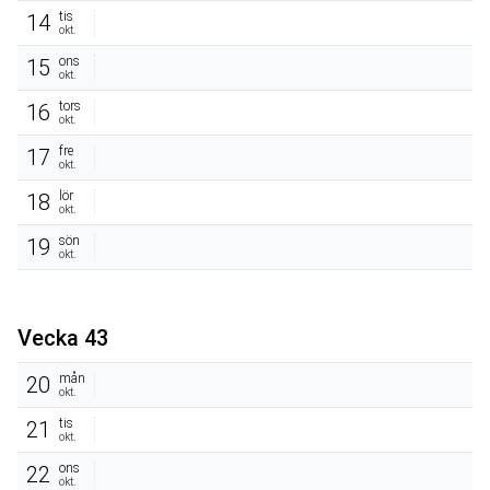
tis
14
okt.
ons
15
okt.
tors
16
okt.
fre
17
okt.
lör
18
okt.
sön
19
okt.
Vecka 43
mån
20
okt.
tis
21
okt.
ons
22
okt.