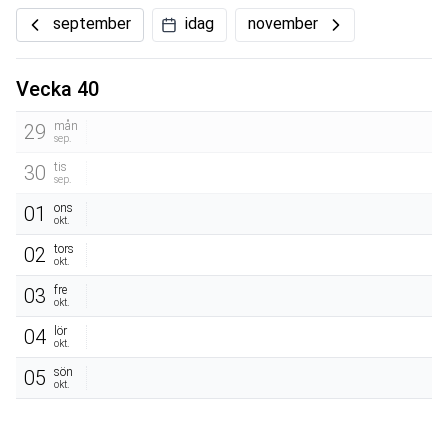
september
idag
november
Vecka 40
mån
29
sep.
tis
30
sep.
ons
01
okt.
tors
02
okt.
fre
03
okt.
lör
04
okt.
sön
05
okt.