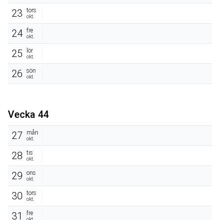
tors
23
okt.
fre
24
okt.
lör
25
okt.
sön
26
okt.
Vecka 44
mån
27
okt.
tis
28
okt.
ons
29
okt.
tors
30
okt.
fre
31
okt.