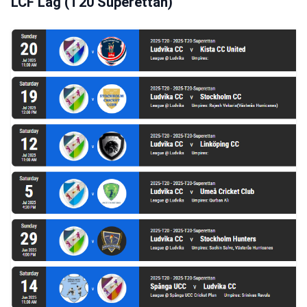
LCF Lag (T20 Superettan)